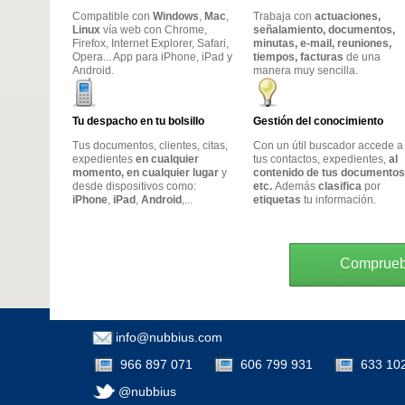
Compatible con
Windows
,
Mac
,
Trabaja con
actuaciones,
Linux
vía web con Chrome,
señalamiento, documentos,
Firefox, Internet Explorer, Safari,
minutas, e-mail, reuniones,
Opera... App para iPhone, iPad y
tiempos, facturas
de una
Android.
manera muy sencilla.
Tu despacho en tu bolsillo
Gestión del conocimiento
Tus documentos, clientes, citas,
Con un útil buscador accede a
expedientes
en cualquier
tus contactos, expedientes,
al
momento, en cualquier lugar
y
contenido de tus documentos
desde dispositivos como:
etc.
Además
clasifica
por
iPhone
,
iPad
,
Android
,...
etiquetas
tu información.
Compruebe
info@nubbius.com
966 897 071
606 799 931
633 10
@nubbius