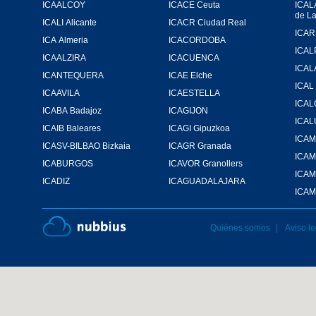
ICAALCOY
ICACE Ceuta
ICAL
de L
ICALI Alicante
ICACR Ciudad Real
ICA Almeria
ICACORDOBA
ICAL
ICAALZIRA
ICACUENCA
ICAL
ICANTEQUERA
ICAE Elche
ICAL
ICAAVILA
ICAESTELLA
ICA
ICABA Badajoz
ICAGIJON
ICA
ICAIB Baleares
ICAGI Gipuzkoa
ICASV-BILBAO Bizkaia
ICAGR Granada
ICA
ICABURGOS
ICAVOR Granollers
ICAM
ICADIZ
ICAGUADALAJARA
ICAM
Quiénes somos
Aviso le