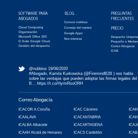
SOFTWARE PARA
BLOG
PREGUNTAS
ABOGADOS
FRECUENTES
Conoce nubbius
PRECIO
Cloud Computing
Consejo del martes
Organización
Google Apps
Microsoft Office 365
Despacho Unipers
Nos interesa
G Suite Google Cloud
Pequeño o Media
Gestión del despacho
Correo Abogacia
ICAB
@nubbius
19/06/2020
#Abogado
, Kamila Kurkowska (
@FiremindB2B
) nos habla
sobre las ventajas que pueden adoptar las firmas legales del
B…
https://t.co/HyrmRsoORH
Correo Abogacía
ICACOR A Coruña
ICAC Cáceres
ICAH
ICAALAVA
ICACANTABRIA
ICA
ICALBA Albacete
ICACARTAGENA
ICAJ
ICAAH Alcalá de Henares
ICACS Castellón
ICAB