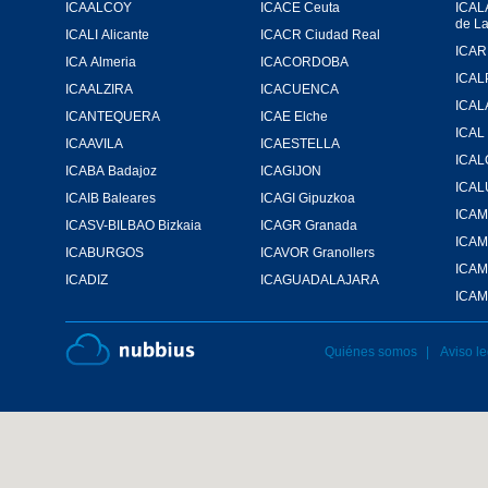
ICAALCOY
ICACE Ceuta
ICAL
de L
ICALI Alicante
ICACR Ciudad Real
ICA Almeria
ICACORDOBA
ICAL
ICAALZIRA
ICACUENCA
ICAL
ICANTEQUERA
ICAE Elche
ICAL
ICAAVILA
ICAESTELLA
ICA
ICABA Badajoz
ICAGIJON
ICA
ICAIB Baleares
ICAGI Gipuzkoa
ICASV-BILBAO Bizkaia
ICAGR Granada
ICA
ICABURGOS
ICAVOR Granollers
ICAM
ICADIZ
ICAGUADALAJARA
ICAM
Quiénes somos
Aviso le