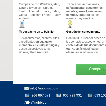
Compatible con
Windows
,
Mac
,
Trabaja con
actuaciones,
Linux
vía web con Chrome,
señalamiento, documentos,
Firefox, Internet Explorer, Safari,
minutas, e-mail, reuniones,
Opera... App para iPhone, iPad y
tiempos, facturas
de una
Android.
manera muy sencilla.
Tu despacho en tu bolsillo
Gestión del conocimiento
Tus documentos, clientes, citas,
Con un útil buscador accede a
expedientes
en cualquier
tus contactos, expedientes,
al
momento, en cualquier lugar
y
contenido de tus documentos
desde dispositivos como:
etc.
Además
clasifica
por
iPhone
,
iPad
,
Android
,...
etiquetas
tu información.
Compruebe
info@nubbius.com
966 897 071
606 799 931
633 10
@nubbius