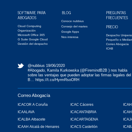
SOFTWARE PARA
BLOG
PREGUNTAS
ABOGADOS
FRECUENTES
Conoce nubbius
PRECIO
Cloud Computing
Consejo del martes
Organización
Google Apps
Microsoft Office 365
Despacho Unipers
Nos interesa
G Suite Google Cloud
Pequeño o Media
Gestión del despacho
Correo Abogacia
ICAB
@nubbius
19/06/2020
#Abogado
, Kamila Kurkowska (
@FiremindB2B
) nos habla
sobre las ventajas que pueden adoptar las firmas legales del
B…
https://t.co/HyrmRsoORH
Correo Abogacía
ICACOR A Coruña
ICAC Cáceres
ICAH
ICAALAVA
ICACANTABRIA
ICA
ICALBA Albacete
ICACARTAGENA
ICAJ
ICAAH Alcalá de Henares
ICACS Castellón
ICAB