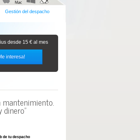
Gestión del despacho
bius desde 15 € al mes
Me interesa!
in mantenimiento.
 dinero"
b de tu despacho