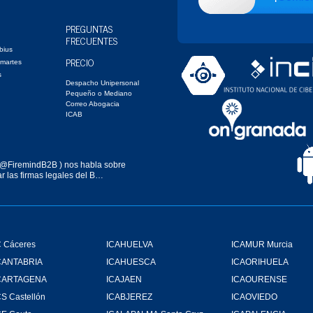
PREGUNTAS
FRECUENTES
bius
PRECIO
 martes
s
Despacho Unipersonal
Pequeño o Mediano
Correo Abogacia
ICAB
@FiremindB2B
) nos habla sobre
r las firmas legales del B…
 Cáceres
ICAHUELVA
ICAMUR Murcia
CANTABRIA
ICAHUESCA
ICAORIHUELA
CARTAGENA
ICAJAEN
ICAOURENSE
S Castellón
ICABJEREZ
ICAOVIEDO