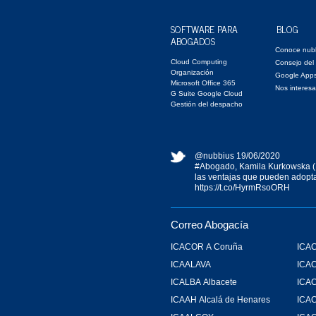
SOFTWARE PARA
BLOG
ABOGADOS
Conoce nub
Cloud Computing
Consejo del
Organización
Google App
Microsoft Office 365
Nos interesa
G Suite Google Cloud
Gestión del despacho
@nubbius
19/06/2020
#Abogado
, Kamila Kurkowska (
las ventajas que pueden adopta
https://t.co/HyrmRsoORH
Correo Abogacía
ICACOR A Coruña
ICAC
ICAALAVA
ICA
ICALBA Albacete
ICA
ICAAH Alcalá de Henares
ICAC