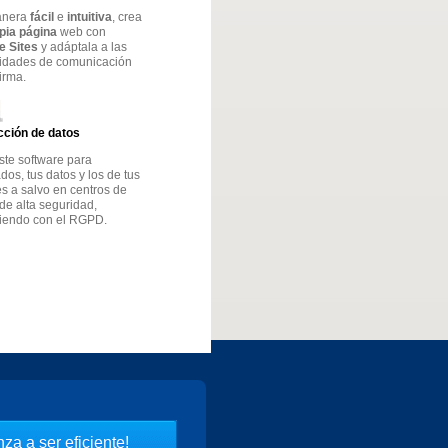
anera
fácil
e
intuitiva
, crea
opia página
web con
e Sites
y adáptala a las
idades de comunicación
firma.
cción de datos
ste software para
os, tus datos y los de tus
es a salvo en centros de
de alta seguridad,
iendo con el RGPD.
za a ser eficiente!