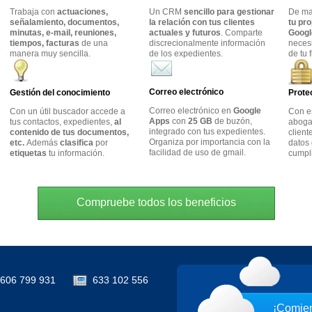
Trabaja con
actuaciones,
Un CRM
sencillo para gestionar
De m
señalamiento, documentos,
la relación con tus clientes
tu pr
minutas, e-mail, reuniones,
actuales y futuros
. Comparte
Googl
tiempos, facturas
de una
discrecionalmente información
neces
manera muy sencilla.
de los expedientes.
de tu 
Correo electrónico
Gestión del conocimiento
Prote
Correo electrónico en
Google
Con un útil buscador accede a
Con e
Apps
con
25 GB
de buzón,
tus contactos, expedientes,
al
abogad
integrado con tus expedientes.
contenido de tus documentos,
client
Organiza por importancia con la
etc.
Además
clasifica
por
datos 
facilidad de uso de gmail.
etiquetas
tu información.
cumpl
Compruebe todos los beneficios
606 799 931
633 102 556
¡Comien