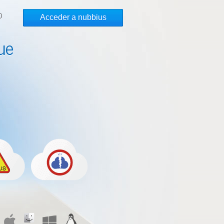
O
Acceder a nubbius
ue