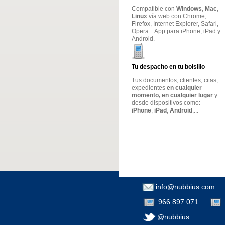
Compatible con
Windows
,
Mac
,
Linux
vía web con Chrome,
Firefox, Internet Explorer, Safari,
Opera... App para iPhone, iPad y
Android.
Tu despacho en tu bolsillo
Tus documentos, clientes, citas,
expedientes
en cualquier
momento, en cualquier lugar
y
desde dispositivos como:
iPhone
,
iPad
,
Android
,...
info@nubbius.com
966 897 071
@nubbius