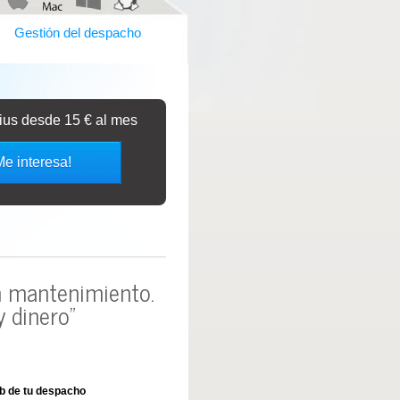
Gestión del despacho
bius desde 15 € al mes
Me interesa!
in mantenimiento.
 dinero"
b de tu despacho