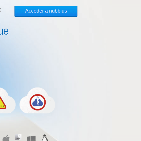
O
Acceder a nubbius
ue