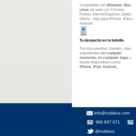
Compatible con
Windows
,
Mac
,
Linux
vía web con Chrome,
Firefox, Internet Explorer, Safari,
Opera... App para iPhone, iPad y
Android.
Tu despacho en tu bolsillo
Tus documentos, clientes, citas,
expedientes
en cualquier
momento, en cualquier lugar
y
desde dispositivos como:
iPhone
,
iPad
,
Android
,...
info@nubbius.com
966 897 071
@nubbius