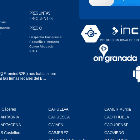
PREGUNTAS
FRECUENTES
bius
PRECIO
 martes
s
Despacho Unipersonal
Pequeño o Mediano
Correo Abogacia
ICAB
@FiremindB2B
) nos habla sobre
r las firmas legales del B…
 Cáceres
ICAHUELVA
ICAMUR Murcia
CANTABRIA
ICAHUESCA
ICAORIHUELA
CARTAGENA
ICAJAEN
ICAOURENSE
S Castellón
ICABJEREZ
ICAOVIEDO