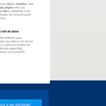
anera
fácil
e
intuitiva
, crea
opia página
web con
e Sites
y adáptala a las
idades de comunicación
firma.
cción de datos
ste software para
os, tus datos y los de tus
es a salvo en centros de
de alta seguridad,
iendo con el RGPD.
za a ser eficiente!