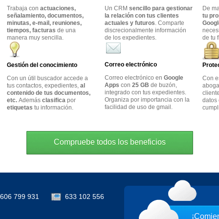
Trabaja con
actuaciones,
Un CRM
sencillo para gestionar
De m
señalamiento, documentos,
la relación con tus clientes
tu pr
minutas, e-mail, reuniones,
actuales y futuros
. Comparte
Googl
tiempos, facturas
de una
discrecionalmente información
neces
manera muy sencilla.
de los expedientes.
de tu 
Correo electrónico
Gestión del conocimiento
Prote
Correo electrónico en
Google
Con un útil buscador accede a
Con e
Apps
con
25 GB
de buzón,
tus contactos, expedientes,
al
abogad
integrado con tus expedientes.
contenido de tus documentos,
client
Organiza por importancia con la
etc.
Además
clasifica
por
datos 
facilidad de uso de gmail.
etiquetas
tu información.
cumpl
Compruebe todos los beneficios
606 799 931
633 102 556
¡Comien