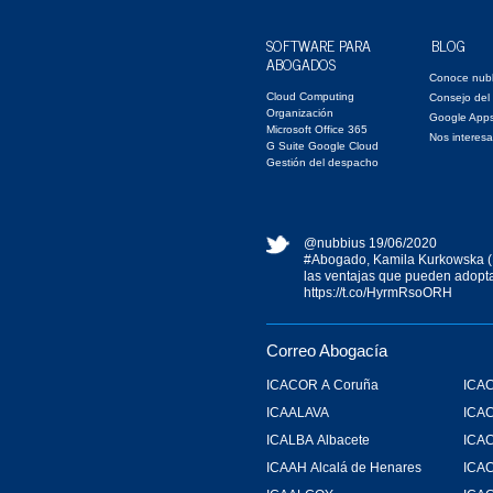
SOFTWARE PARA
BLOG
ABOGADOS
Conoce nub
Cloud Computing
Consejo del
Organización
Google App
Microsoft Office 365
Nos interesa
G Suite Google Cloud
Gestión del despacho
@nubbius
19/06/2020
#Abogado
, Kamila Kurkowska (
las ventajas que pueden adopta
https://t.co/HyrmRsoORH
Correo Abogacía
ICACOR A Coruña
ICAC
ICAALAVA
ICA
ICALBA Albacete
ICA
ICAAH Alcalá de Henares
ICAC