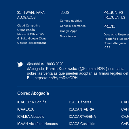
SOFTWARE PARA
BLOG
PREGUNTAS
ABOGADOS
FRECUENTES
Conoce nubbius
PRECIO
Cloud Computing
Consejo del martes
Organización
Google Apps
Microsoft Office 365
Despacho Unipers
Nos interesa
G Suite Google Cloud
Pequeño o Media
Gestión del despacho
Correo Abogacia
ICAB
@nubbius
19/06/2020
#Abogado
, Kamila Kurkowska (
@FiremindB2B
) nos habla
sobre las ventajas que pueden adoptar las firmas legales del
B…
https://t.co/HyrmRsoORH
Correo Abogacía
ICACOR A Coruña
ICAC Cáceres
ICAH
ICAALAVA
ICACANTABRIA
ICA
ICALBA Albacete
ICACARTAGENA
ICAJ
ICAAH Alcalá de Henares
ICACS Castellón
ICAB