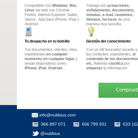
Compatible con
Windows
,
Mac
,
Trabaja con
actuaciones,
Linux
vía web con Chrome,
señalamiento, documentos,
Firefox, Internet Explorer, Safari,
minutas, e-mail, reuniones,
Opera... App para iPhone, iPad y
tiempos, facturas
de una
Android.
manera muy sencilla.
Tu despacho en tu bolsillo
Gestión del conocimiento
Tus documentos, clientes, citas,
Con un útil buscador accede a
expedientes
en cualquier
tus contactos, expedientes,
al
momento, en cualquier lugar
y
contenido de tus documentos
desde dispositivos como:
etc.
Además
clasifica
por
iPhone
,
iPad
,
Android
,...
etiquetas
tu información.
Compruebe
info@nubbius.com
966 897 071
606 799 931
633 10
@nubbius