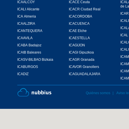
ICAALCOY
ICACE Ceuta
ICAL
de L
ICALI Alicante
ICACR Ciudad Real
ICA Almeria
ICACORDOBA
ICAL
ICAALZIRA
ICACUENCA
ICAL
ICANTEQUERA
ICAE Elche
ICAL
ICAAVILA
ICAESTELLA
ICA
ICABA Badajoz
ICAGIJON
ICA
ICAIB Baleares
ICAGI Gipuzkoa
ICASV-BILBAO Bizkaia
ICAGR Granada
ICA
ICABURGOS
ICAVOR Granollers
ICAM
ICADIZ
ICAGUADALAJARA
ICAM
Quiénes somos
Aviso le