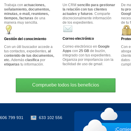
Trabaja con
actuaciones,
Un CRM
sencillo para gestionar
De m
señalamiento, documentos,
la relación con tus clientes
tu pr
minutas, e-mail, reuniones,
actuales y futuros
. Comparte
Googl
tiempos, facturas
de una
discrecionalmente información
neces
manera muy sencilla.
de los expedientes.
de tu 
Correo electrónico
Gestión del conocimiento
Prote
Correo electrónico en
Google
Con un útil buscador accede a
Con e
Apps
con
25 GB
de buzón,
tus contactos, expedientes,
al
abogad
integrado con tus expedientes.
contenido de tus documentos,
client
Organiza por importancia con la
etc.
Además
clasifica
por
datos 
facilidad de uso de gmail.
etiquetas
tu información.
cumpl
Compruebe todos los beneficios
606 799 931
633 102 556
¡Comien