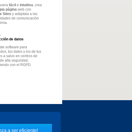
anera
fácil
e
intuitiva
, crea
opia página
web con
e Sites
y adáptala a las
idades de comunicación
firma.
cción de datos
ste software para
os, tus datos y los de tus
es a salvo en centros de
de alta seguridad,
iendo con el RGPD.
za a ser eficiente!