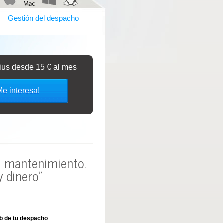
Gestión del despacho
bius desde 15 € al mes
Me interesa!
in mantenimiento.
 dinero"
b de tu despacho