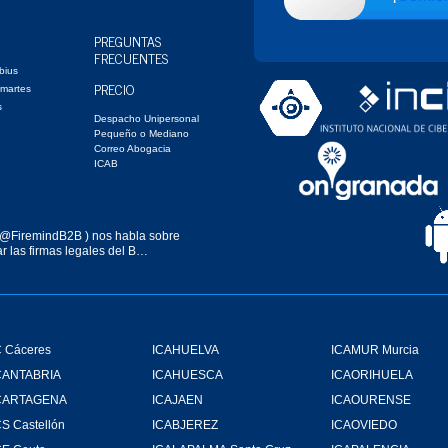
PREGUNTAS
FRECUENTES
bius
PRECIO
 martes
s
Despacho Unipersonal
Pequeño o Mediano
Correo Abogacia
ICAB
@FiremindB2B
) nos habla sobre
r las firmas legales del B…
 Cáceres
ICAHUELVA
ICAMUR Murcia
CANTABRIA
ICAHUESCA
ICAORIHUELA
CARTAGENA
ICAJAEN
ICAOURENSE
S Castellón
ICABJEREZ
ICAOVIEDO