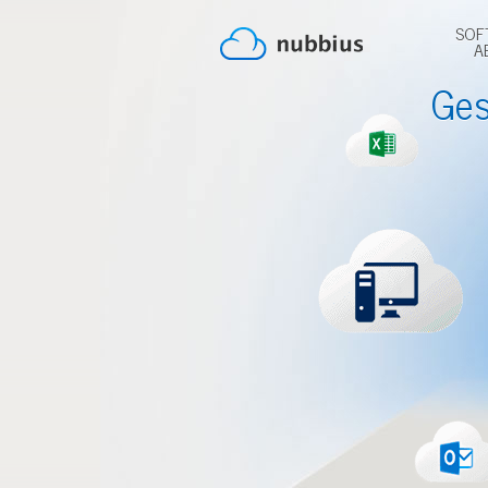
SOF
A
Ges