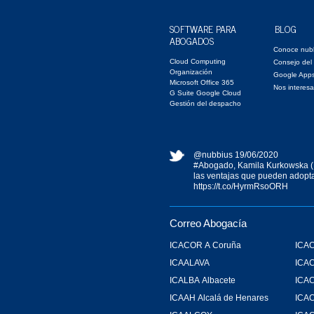
SOFTWARE PARA
BLOG
ABOGADOS
Conoce nub
Cloud Computing
Consejo del
Organización
Google App
Microsoft Office 365
Nos interesa
G Suite Google Cloud
Gestión del despacho
@nubbius
19/06/2020
#Abogado
, Kamila Kurkowska (
las ventajas que pueden adopta
https://t.co/HyrmRsoORH
Correo Abogacía
ICACOR A Coruña
ICAC
ICAALAVA
ICA
ICALBA Albacete
ICA
ICAAH Alcalá de Henares
ICAC