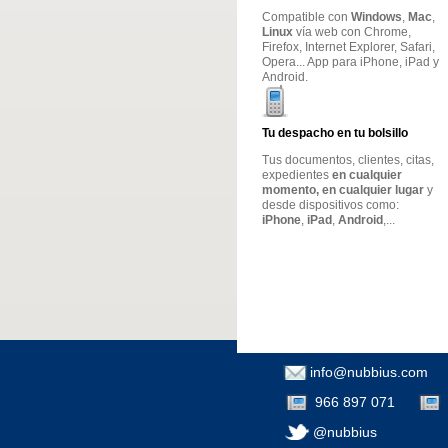
Compatible con
Windows
,
Mac
,
Linux
vía web con Chrome,
Firefox, Internet Explorer, Safari,
Opera... App para iPhone, iPad y
Android.
Tu despacho en tu bolsillo
Tus documentos, clientes, citas,
expedientes
en cualquier
momento, en cualquier lugar
y
desde dispositivos como:
iPhone
,
iPad
,
Android
,...
info@nubbius.com
966 897 071
@nubbius