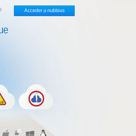
O
Acceder a nubbius
ue