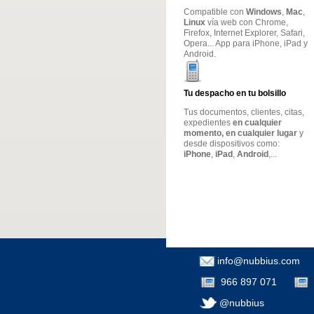
Compatible con
Windows
,
Mac
,
Linux
vía web con Chrome,
Firefox, Internet Explorer, Safari,
Opera... App para iPhone, iPad y
Android.
Tu despacho en tu bolsillo
Tus documentos, clientes, citas,
expedientes
en cualquier
momento, en cualquier lugar
y
desde dispositivos como:
iPhone
,
iPad
,
Android
,...
info@nubbius.com
966 897 071
@nubbius