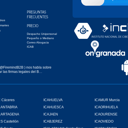
PREGUNTAS
FRECUENTES
bius
PRECIO
 martes
s
Despacho Unipersonal
Pequeño o Mediano
Correo Abogacia
ICAB
@FiremindB2B
) nos habla sobre
r las firmas legales del B…
 Cáceres
ICAHUELVA
ICAMUR Murcia
CANTABRIA
ICAHUESCA
ICAORIHUELA
CARTAGENA
ICAJAEN
ICAOURENSE
S Castellón
ICABJEREZ
ICAOVIEDO