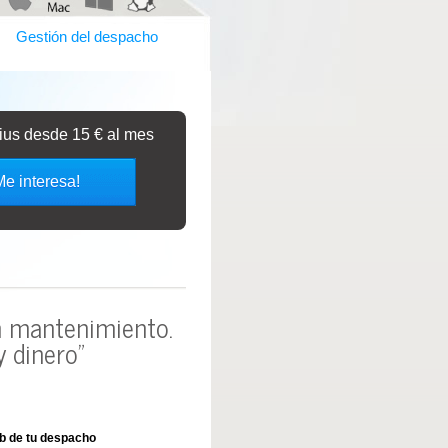
Gestión del despacho
bius desde 15 € al mes
Me interesa!
in mantenimiento.
 dinero"
b de tu despacho