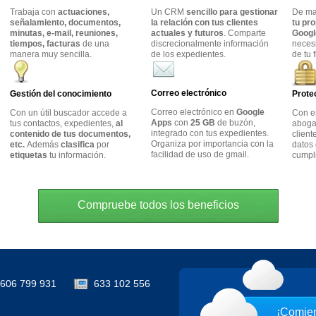
Trabaja con
actuaciones,
Un CRM
sencillo para gestionar
De m
señalamiento, documentos,
la relación con tus clientes
tu pr
minutas, e-mail, reuniones,
actuales y futuros
. Comparte
Googl
tiempos, facturas
de una
discrecionalmente información
neces
manera muy sencilla.
de los expedientes.
de tu 
Correo electrónico
Gestión del conocimiento
Prote
Correo electrónico en
Google
Con un útil buscador accede a
Con e
Apps
con
25 GB
de buzón,
tus contactos, expedientes,
al
abogad
integrado con tus expedientes.
contenido de tus documentos,
client
Organiza por importancia con la
etc.
Además
clasifica
por
datos 
facilidad de uso de gmail.
etiquetas
tu información.
cumpl
Compruebe todos los beneficios
606 799 931
633 102 556
¡Comien