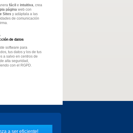
anera
fácil
e
intuitiva
, crea
opia página
web con
e Sites
y adáptala a las
idades de comunicación
firma.
cción de datos
ste software para
os, tus datos y los de tus
es a salvo en centros de
de alta seguridad,
iendo con el RGPD.
za a ser eficiente!