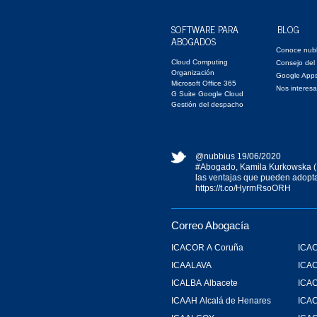
SOFTWARE PARA
BLOG
ABOGADOS
Conoce nub
Cloud Computing
Consejo del
Organización
Google App
Microsoft Office 365
Nos interesa
G Suite Google Cloud
Gestión del despacho
@nubbius
19/06/2020
#Abogado
, Kamila Kurkowska (
las ventajas que pueden adopta
https://t.co/HyrmRsoORH
Correo Abogacía
ICACOR A Coruña
ICAC
ICAALAVA
ICA
ICALBA Albacete
ICA
ICAAH Alcalá de Henares
ICAC