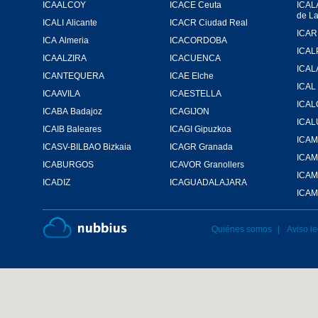
ICAALCOY
ICACE Ceuta
ICAL
de L
ICALI Alicante
ICACR Ciudad Real
ICA Almeria
ICACORDOBA
ICAL
ICAALZIRA
ICACUENCA
ICAL
ICANTEQUERA
ICAE Elche
ICAL
ICAAVILA
ICAESTELLA
ICA
ICABA Badajoz
ICAGIJON
ICA
ICAIB Baleares
ICAGI Gipuzkoa
ICASV-BILBAO Bizkaia
ICAGR Granada
ICA
ICABURGOS
ICAVOR Granollers
ICAM
ICADIZ
ICAGUADALAJARA
ICAM
Quiénes somos
Aviso le