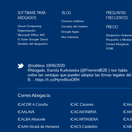
SOFTWARE PARA
BLOG
PREGUNTAS
ABOGADOS
FRECUENTES
Conoce nubbius
PRECIO
Cloud Computing
Consejo del martes
Organización
Google Apps
Microsoft Office 365
Despacho Unipers
Nos interesa
G Suite Google Cloud
Pequeño o Media
Gestión del despacho
Correo Abogacia
ICAB
@nubbius
19/06/2020
#Abogado
, Kamila Kurkowska (
@FiremindB2B
) nos habla
sobre las ventajas que pueden adoptar las firmas legales del
B…
https://t.co/HyrmRsoORH
Correo Abogacía
ICACOR A Coruña
ICAC Cáceres
ICAH
ICAALAVA
ICACANTABRIA
ICA
ICALBA Albacete
ICACARTAGENA
ICAJ
ICAAH Alcalá de Henares
ICACS Castellón
ICAB