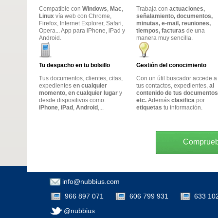
Compatible con
Windows
,
Mac
,
Trabaja con
actuaciones,
Linux
vía web con Chrome,
señalamiento, documentos,
Firefox, Internet Explorer, Safari,
minutas, e-mail, reuniones,
Opera... App para iPhone, iPad y
tiempos, facturas
de una
Android.
manera muy sencilla.
Tu despacho en tu bolsillo
Gestión del conocimiento
Tus documentos, clientes, citas,
Con un útil buscador accede a
expedientes
en cualquier
tus contactos, expedientes,
al
momento, en cualquier lugar
y
contenido de tus documentos
desde dispositivos como:
etc.
Además
clasifica
por
iPhone
,
iPad
,
Android
,...
etiquetas
tu información.
Compruebe
info@nubbius.com
966 897 071
606 799 931
633 10
@nubbius