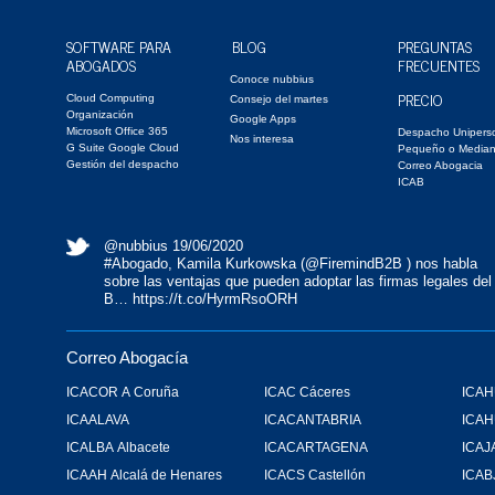
SOFTWARE PARA
BLOG
PREGUNTAS
ABOGADOS
FRECUENTES
Conoce nubbius
PRECIO
Cloud Computing
Consejo del martes
Organización
Google Apps
Microsoft Office 365
Despacho Unipers
Nos interesa
G Suite Google Cloud
Pequeño o Media
Gestión del despacho
Correo Abogacia
ICAB
@nubbius
19/06/2020
#Abogado
, Kamila Kurkowska (
@FiremindB2B
) nos habla
sobre las ventajas que pueden adoptar las firmas legales del
B…
https://t.co/HyrmRsoORH
Correo Abogacía
ICACOR A Coruña
ICAC Cáceres
ICAH
ICAALAVA
ICACANTABRIA
ICA
ICALBA Albacete
ICACARTAGENA
ICAJ
ICAAH Alcalá de Henares
ICACS Castellón
ICAB