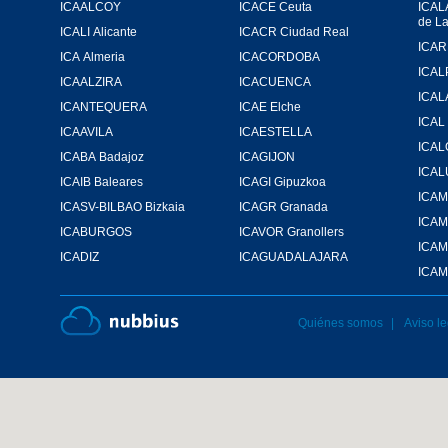
ICAALCOY
ICACE Ceuta
ICAL
de L
ICALI Alicante
ICACR Ciudad Real
ICA Almeria
ICACORDOBA
ICAL
ICAALZIRA
ICACUENCA
ICAL
ICANTEQUERA
ICAE Elche
ICAL
ICAAVILA
ICAESTELLA
ICA
ICABA Badajoz
ICAGIJON
ICA
ICAIB Baleares
ICAGI Gipuzkoa
ICASV-BILBAO Bizkaia
ICAGR Granada
ICA
ICABURGOS
ICAVOR Granollers
ICAM
ICADIZ
ICAGUADALAJARA
ICAM
Quiénes somos
Aviso le