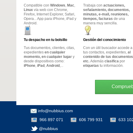
Compatible con
Windows
,
Mac
,
Trabaja con
actuaciones,
Linux
vía web con Chrome,
señalamiento, documentos,
Firefox, Internet Explorer, Safari,
minutas, e-mail, reuniones,
Opera... App para iPhone, iPad y
tiempos, facturas
de una
Android.
manera muy sencilla.
Tu despacho en tu bolsillo
Gestión del conocimiento
Tus documentos, clientes, citas,
Con un útil buscador accede a
expedientes
en cualquier
tus contactos, expedientes,
al
momento, en cualquier lugar
y
contenido de tus documentos
desde dispositivos como:
etc.
Además
clasifica
por
iPhone
,
iPad
,
Android
,...
etiquetas
tu información.
Compruebe
info@nubbius.com
966 897 071
606 799 931
633 10
@nubbius