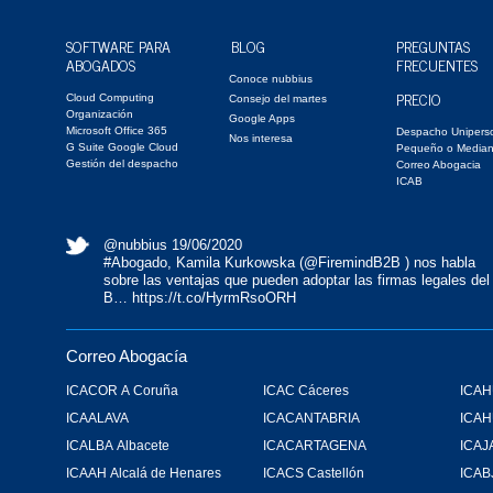
SOFTWARE PARA
BLOG
PREGUNTAS
ABOGADOS
FRECUENTES
Conoce nubbius
PRECIO
Cloud Computing
Consejo del martes
Organización
Google Apps
Microsoft Office 365
Despacho Unipers
Nos interesa
G Suite Google Cloud
Pequeño o Media
Gestión del despacho
Correo Abogacia
ICAB
@nubbius
19/06/2020
#Abogado
, Kamila Kurkowska (
@FiremindB2B
) nos habla
sobre las ventajas que pueden adoptar las firmas legales del
B…
https://t.co/HyrmRsoORH
Correo Abogacía
ICACOR A Coruña
ICAC Cáceres
ICAH
ICAALAVA
ICACANTABRIA
ICA
ICALBA Albacete
ICACARTAGENA
ICAJ
ICAAH Alcalá de Henares
ICACS Castellón
ICAB