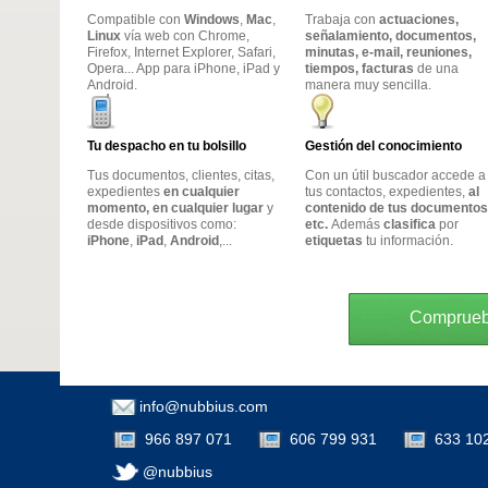
Compatible con
Windows
,
Mac
,
Trabaja con
actuaciones,
Linux
vía web con Chrome,
señalamiento, documentos,
Firefox, Internet Explorer, Safari,
minutas, e-mail, reuniones,
Opera... App para iPhone, iPad y
tiempos, facturas
de una
Android.
manera muy sencilla.
Tu despacho en tu bolsillo
Gestión del conocimiento
Tus documentos, clientes, citas,
Con un útil buscador accede a
expedientes
en cualquier
tus contactos, expedientes,
al
momento, en cualquier lugar
y
contenido de tus documentos
desde dispositivos como:
etc.
Además
clasifica
por
iPhone
,
iPad
,
Android
,...
etiquetas
tu información.
Compruebe
info@nubbius.com
966 897 071
606 799 931
633 10
@nubbius