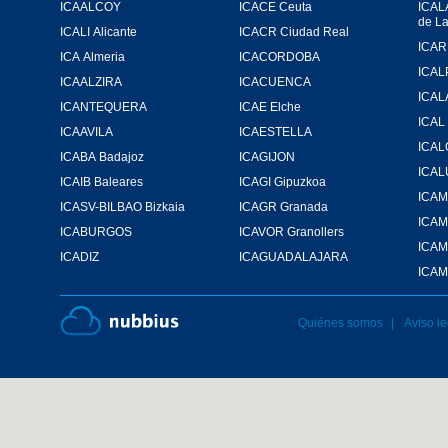
ICAALCOY
ICACE Ceuta
ICAL
de L
ICALI Alicante
ICACR Ciudad Real
ICA Almeria
ICACORDOBA
ICAL
ICAALZIRA
ICACUENCA
ICAL
ICANTEQUERA
ICAE Elche
ICAL
ICAAVILA
ICAESTELLA
ICA
ICABA Badajoz
ICAGIJON
ICA
ICAIB Baleares
ICAGI Gipuzkoa
ICASV-BILBAO Bizkaia
ICAGR Granada
ICA
ICABURGOS
ICAVOR Granollers
ICAM
ICADIZ
ICAGUADALAJARA
ICAM
Quiénes somos
Aviso le