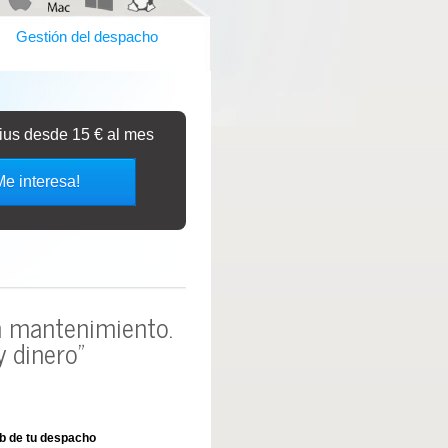
Gestión del despacho
bius desde 15 € al mes
Me interesa!
in mantenimiento.
 dinero"
b de tu despacho