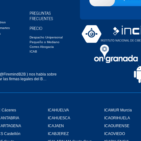
PREGUNTAS
FRECUENTES
bius
PRECIO
 martes
s
Despacho Unipersonal
Pequeño o Mediano
Correo Abogacia
ICAB
@FiremindB2B
) nos habla sobre
r las firmas legales del B…
 Cáceres
ICAHUELVA
ICAMUR Murcia
CANTABRIA
ICAHUESCA
ICAORIHUELA
CARTAGENA
ICAJAEN
ICAOURENSE
S Castellón
ICABJEREZ
ICAOVIEDO