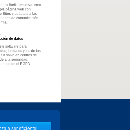
anera
fácil
e
intuitiva
, crea
opia página
web con
e Sites
y adáptala a las
idades de comunicación
firma.
cción de datos
ste software para
os, tus datos y los de tus
es a salvo en centros de
de alta seguridad,
iendo con el RGPD.
za a ser eficiente!