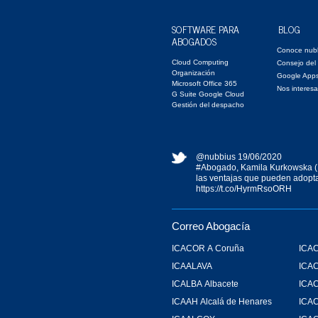
SOFTWARE PARA
BLOG
ABOGADOS
Conoce nub
Cloud Computing
Consejo del
Organización
Google App
Microsoft Office 365
Nos interesa
G Suite Google Cloud
Gestión del despacho
@nubbius
19/06/2020
#Abogado
, Kamila Kurkowska (
las ventajas que pueden adopta
https://t.co/HyrmRsoORH
Correo Abogacía
ICACOR A Coruña
ICAC
ICAALAVA
ICA
ICALBA Albacete
ICA
ICAAH Alcalá de Henares
ICAC