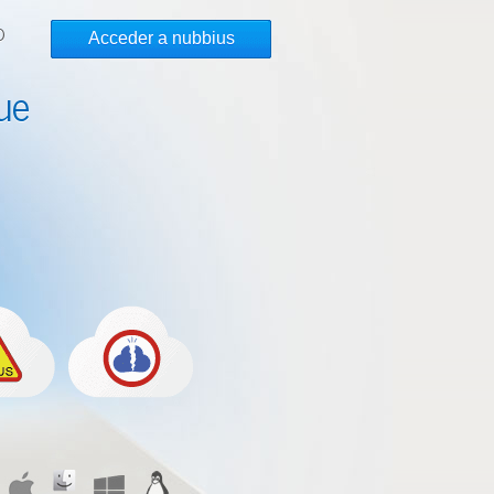
O
Acceder a nubbius
ue