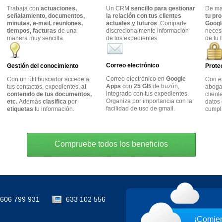
Trabaja con
actuaciones,
Un CRM
sencillo para gestionar
De m
señalamiento, documentos,
la relación con tus clientes
tu pr
minutas, e-mail, reuniones,
actuales y futuros
. Comparte
Googl
tiempos, facturas
de una
discrecionalmente información
neces
manera muy sencilla.
de los expedientes.
de tu 
Correo electrónico
Gestión del conocimiento
Prote
Correo electrónico en
Google
Con un útil buscador accede a
Con e
Apps
con
25 GB
de buzón,
tus contactos, expedientes,
al
abogad
integrado con tus expedientes.
contenido de tus documentos,
client
Organiza por importancia con la
etc.
Además
clasifica
por
datos 
facilidad de uso de gmail.
etiquetas
tu información.
cumpl
Compruebe todos los beneficios
606 799 931
633 102 556
¡Comien