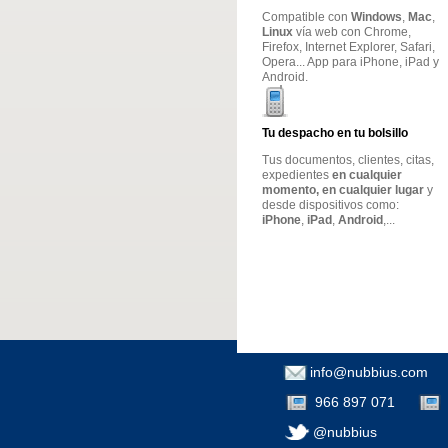
Compatible con
Windows
,
Mac
,
Linux
vía web con Chrome,
Firefox, Internet Explorer, Safari,
Opera... App para iPhone, iPad y
Android.
Tu despacho en tu bolsillo
Tus documentos, clientes, citas,
expedientes
en cualquier
momento, en cualquier lugar
y
desde dispositivos como:
iPhone
,
iPad
,
Android
,...
info@nubbius.com
966 897 071
@nubbius