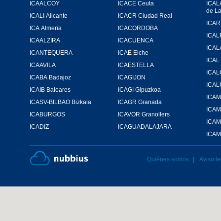
ICAALCOY
ICACE Ceuta
ICAL
de L
ICALI Alicante
ICACR Ciudad Real
ICA Almeria
ICACORDOBA
ICAL
ICAALZIRA
ICACUENCA
ICAL
ICANTEQUERA
ICAE Elche
ICAL
ICAAVILA
ICAESTELLA
ICA
ICABA Badajoz
ICAGIJON
ICA
ICAIB Baleares
ICAGI Gipuzkoa
ICASV-BILBAO Bizkaia
ICAGR Granada
ICA
ICABURGOS
ICAVOR Granollers
ICAM
ICADIZ
ICAGUADALAJARA
ICAM
Quiénes somos
Aviso le