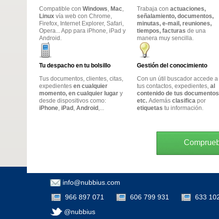
Compatible con
Windows
,
Mac
,
Trabaja con
actuaciones,
Linux
vía web con Chrome,
señalamiento, documentos,
Firefox, Internet Explorer, Safari,
minutas, e-mail, reuniones,
Opera... App para iPhone, iPad y
tiempos, facturas
de una
Android.
manera muy sencilla.
Tu despacho en tu bolsillo
Gestión del conocimiento
Tus documentos, clientes, citas,
Con un útil buscador accede a
expedientes
en cualquier
tus contactos, expedientes,
al
momento, en cualquier lugar
y
contenido de tus documentos
desde dispositivos como:
etc.
Además
clasifica
por
iPhone
,
iPad
,
Android
,...
etiquetas
tu información.
Compruebe
info@nubbius.com
966 897 071
606 799 931
633 10
@nubbius