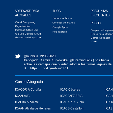
SOFTWARE PARA
BLOG
PREGUNTAS
ABOGADOS
FRECUENTES
Conoce nubbius
PRECIO
Cloud Computing
Consejo del martes
Organización
Google Apps
Microsoft Office 365
Despacho Unipers
Nos interesa
G Suite Google Cloud
Pequeño o Media
Gestión del despacho
Correo Abogacia
ICAB
@nubbius
19/06/2020
#Abogado
, Kamila Kurkowska (
@FiremindB2B
) nos habla
sobre las ventajas que pueden adoptar las firmas legales del
B…
https://t.co/HyrmRsoORH
Correo Abogacía
ICACOR A Coruña
ICAC Cáceres
ICAH
ICAALAVA
ICACANTABRIA
ICA
ICALBA Albacete
ICACARTAGENA
ICAJ
ICAAH Alcalá de Henares
ICACS Castellón
ICAB