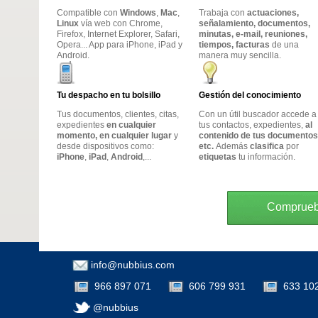
Compatible con
Windows
,
Mac
,
Trabaja con
actuaciones,
Linux
vía web con Chrome,
señalamiento, documentos,
Firefox, Internet Explorer, Safari,
minutas, e-mail, reuniones,
Opera... App para iPhone, iPad y
tiempos, facturas
de una
Android.
manera muy sencilla.
Tu despacho en tu bolsillo
Gestión del conocimiento
Tus documentos, clientes, citas,
Con un útil buscador accede a
expedientes
en cualquier
tus contactos, expedientes,
al
momento, en cualquier lugar
y
contenido de tus documentos
desde dispositivos como:
etc.
Además
clasifica
por
iPhone
,
iPad
,
Android
,...
etiquetas
tu información.
Compruebe
info@nubbius.com
966 897 071
606 799 931
633 10
@nubbius