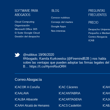
SOFTWARE PARA
BLOG
PREGUNTAS
ABOGADOS
FRECUENTES
Conoce nubbius
PRECIO
Cloud Computing
Consejo del martes
Organización
Google Apps
Microsoft Office 365
Despacho Unipers
Nos interesa
G Suite Google Cloud
Pequeño o Media
Gestión del despacho
Correo Abogacia
ICAB
@nubbius
19/06/2020
#Abogado
, Kamila Kurkowska (
@FiremindB2B
) nos habla
sobre las ventajas que pueden adoptar las firmas legales del
B…
https://t.co/HyrmRsoORH
Correo Abogacía
ICACOR A Coruña
ICAC Cáceres
ICAH
ICAALAVA
ICACANTABRIA
ICA
ICALBA Albacete
ICACARTAGENA
ICAJ
ICAAH Alcalá de Henares
ICACS Castellón
ICAB