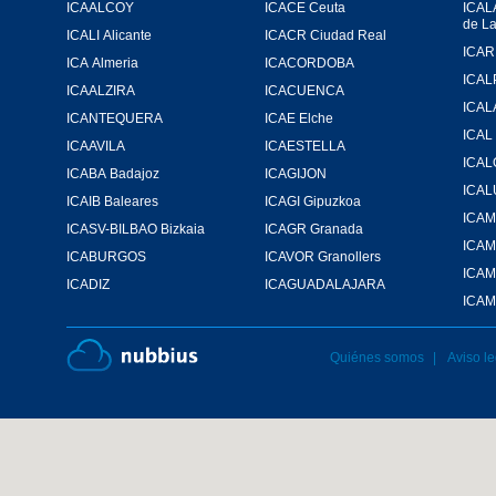
ICAALCOY
ICACE Ceuta
ICAL
de L
ICALI Alicante
ICACR Ciudad Real
ICA Almeria
ICACORDOBA
ICAL
ICAALZIRA
ICACUENCA
ICAL
ICANTEQUERA
ICAE Elche
ICAL
ICAAVILA
ICAESTELLA
ICA
ICABA Badajoz
ICAGIJON
ICA
ICAIB Baleares
ICAGI Gipuzkoa
ICASV-BILBAO Bizkaia
ICAGR Granada
ICA
ICABURGOS
ICAVOR Granollers
ICAM
ICADIZ
ICAGUADALAJARA
ICAM
Quiénes somos
Aviso le