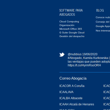
SOFTWARE PARA
BLOG
ABOGADOS
Conoce nub
Cloud Computing
Consejo del
Organización
Google App
Microsoft Office 365
Nos interesa
G Suite Google Cloud
Gestión del despacho
@nubbius
19/06/2020
#Abogado
, Kamila Kurkowska (
las ventajas que pueden adopta
https://t.co/HyrmRsoORH
Correo Abogacía
ICACOR A Coruña
ICAC
ICAALAVA
ICA
ICALBA Albacete
ICA
ICAAH Alcalá de Henares
ICAC