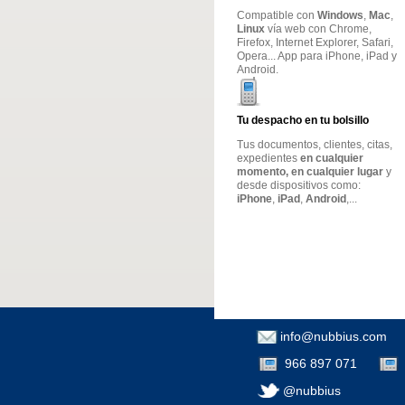
Compatible con
Windows
,
Mac
,
Linux
vía web con Chrome,
Firefox, Internet Explorer, Safari,
Opera... App para iPhone, iPad y
Android.
Tu despacho en tu bolsillo
Tus documentos, clientes, citas,
expedientes
en cualquier
momento, en cualquier lugar
y
desde dispositivos como:
iPhone
,
iPad
,
Android
,...
info@nubbius.com
966 897 071
@nubbius