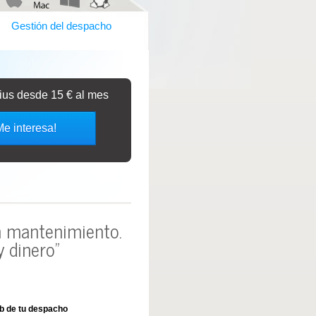
Gestión del despacho
bius desde 15 € al mes
Me interesa!
in mantenimiento.
 dinero"
b de tu despacho