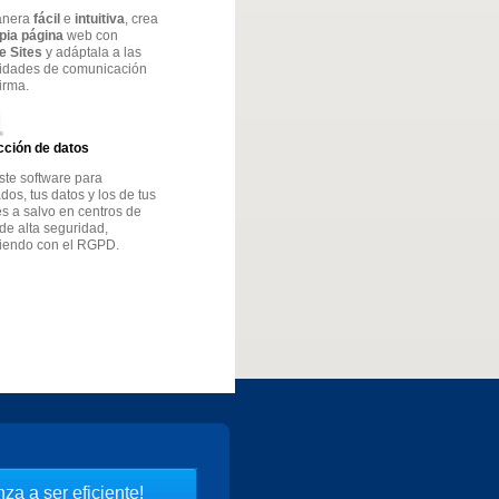
anera
fácil
e
intuitiva
, crea
opia página
web con
e Sites
y adáptala a las
idades de comunicación
firma.
cción de datos
ste software para
os, tus datos y los de tus
es a salvo en centros de
de alta seguridad,
iendo con el RGPD.
za a ser eficiente!