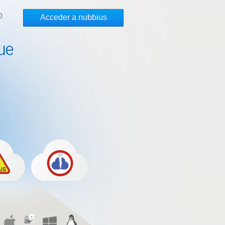
O
Acceder a nubbius
ue