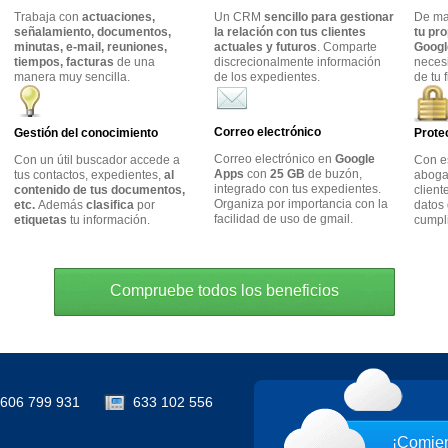
Trabaja con
actuaciones,
Un CRM
sencillo para gestionar
De m
señalamiento, documentos,
la relación con tus clientes
tu pr
minutas, e-mail, reuniones,
actuales y futuros
. Comparte
Googl
tiempos, facturas
de una
discrecionalmente información
neces
manera muy sencilla.
de los expedientes.
de tu 
Correo electrónico
Gestión del conocimiento
Prote
Correo electrónico en
Google
Con un útil buscador accede a
Con e
Apps
con
25 GB
de buzón,
tus contactos, expedientes,
al
abogad
integrado con tus expedientes.
contenido de tus documentos,
client
Organiza por importancia con la
etc.
Además
clasifica
por
datos 
facilidad de uso de gmail.
etiquetas
tu información.
cumpl
Compruebe todos los beneficios
606 799 931
633 102 556
¡Comien