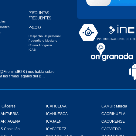
PREGUNTAS
FRECUENTES
bius
PRECIO
 martes
s
Despacho Unipersonal
Pequeño o Mediano
Correo Abogacia
ICAB
@FiremindB2B
) nos habla sobre
r las firmas legales del B…
 Cáceres
ICAHUELVA
ICAMUR Murcia
CANTABRIA
ICAHUESCA
ICAORIHUELA
CARTAGENA
ICAJAEN
ICAOURENSE
S Castellón
ICABJEREZ
ICAOVIEDO